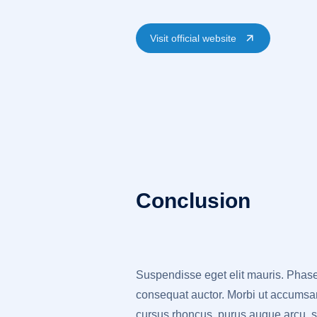
Visit official website
Conclusion
Suspendisse eget elit mauris. Phasell
consequat auctor. Morbi ut accumsan 
cursus rhoncus, purus augue arcu, s