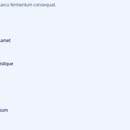
tae arcu fermentum consequat.
 amet
istique
psum