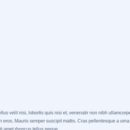
us velit nisi, lobortis quis nisi et, venenatir non nibh ullamcor
eros. Mauris semper suscipit mattis. Cras pellentesque a urna a
it amet rhoncus tellus neque.